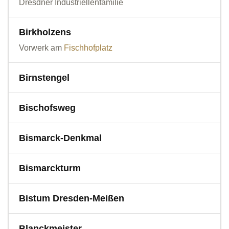
Dresdner Industriellenfamilie
Birkholzens
Vorwerk am
Fischhofplatz
Birnstengel
Bischofsweg
Bismarck-Denkmal
Bismarckturm
Bistum Dresden-Meißen
Blanckmeister