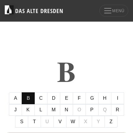
DAS ALTE DRESDEN
MENÜ
B
A
B
C
D
E
F
G
H
I
J
K
L
M
N
O
P
Q
R
S
T
U
V
W
X
Y
Z