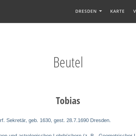
DRESDEN
KARTE
Beutel
Tobias
f. Sekretär, geb. 1630, gest. 28.7.1690 Dresden.
en und astrologischen Lehrbüchern (z. B. „Geometrischer Lu