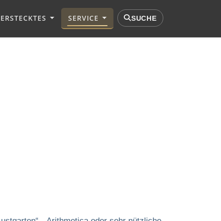
VERSTECKTES
SERVICE
SUCHE
stgarten“, „Arithmetica oder sehr nützliche