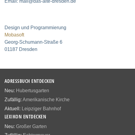
Email: mail@das-alte-dresden.de
Design und Programmierung
Mobasoft
Georg-Schumann-Straße 6
01187 Dresden
ADRESSBUCH ENTDECKEN
Neu:
Hubertusgarten
Zufällig:
Amerikanische Kirche
Aktuell:
Leipziger Bahnhof
LEXIKON ENTDECKEN
Neu:
Großer Garten