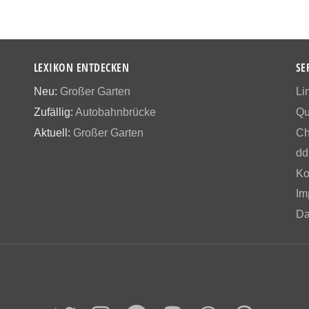
LEXIKON ENTDECKEN
SE
Neu:
Großer Garten
Li
Zufällig:
Autobahnbrücke
Qu
Aktuell:
Großer Garten
Ch
dd
Ko
Im
Da