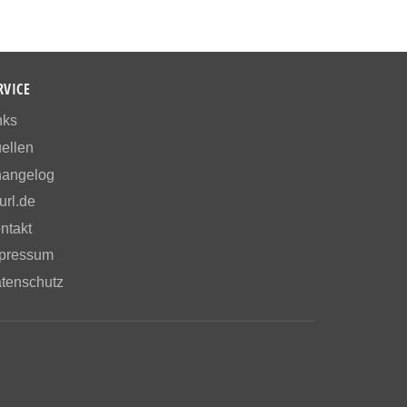
RVICE
nks
ellen
angelog
url.de
ntakt
pressum
tenschutz