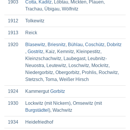
1903
Cotta
,
Kaditz
, Löbtau, Mickten, Plauen,
Trachau, Übigau, Wölfnitz
1912
Tolkewitz
1913
Reick
1920
Blasewitz
,
Briesnitz
,
Bühlau
,
Coschütz
,
Dobritz
,
Gostritz
, Kaiz, Kemnitz, Kleinpestitz,
Kleinzschachwitz, Laubegast, Leubnitz-
Neuostra, Leutewitz, Loschwitz, Mockritz,
Niedergorbitz, Obergorbitz, Prohlis, Rochwitz,
Stetzsch, Torna, Weißer Hirsch
1924
Kammergut
Gorbitz
1930
Lockwitz (mit Nickern), Omsewitz (mit
Burgstädtel
), Wachwitz
1934
Heidefriedhof