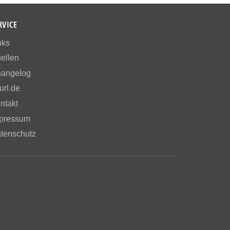
RVICE
nks
ellen
angelog
url.de
ntakt
pressum
tenschutz