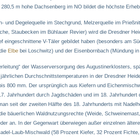
r 280,5 m hohe Dachsenberg im NO bildet die höchste Erheb
- und Degelequelle im Stechgrund, Melzerquelle im Prießnit
zsche, Staubecken im Bühlauer Revier) wird die Dresdner Hei
ef eingeschnittene V-Täler gebildet haben (besonders am Sü
 die
Elbe
bei Loschwitz) und der Eisenbornbach (Mündung in
rleitung“ der Wasserversorgung des Augustinerklosters, spä
jährlichen Durchschnittstemperaturen in der Dresdner Heide
bis 800 mm. Der ursprünglich aus Kiefern und Eichenmischw
/17. Jahrhundert durch Jagdschäden und im 18. Jahrhundert 
n seit der zweiten Hälfte des 18. Jahrhunderts mit Nadel
 die bäuerlichen Waldnutzungsrechte (Weide, Schweinemast,
ieder an. In der Gegenwart überwiegen außer einzelnen älte
del-Laub-Mischwald (58 Prozent Kiefer, 32 Prozent Fichte