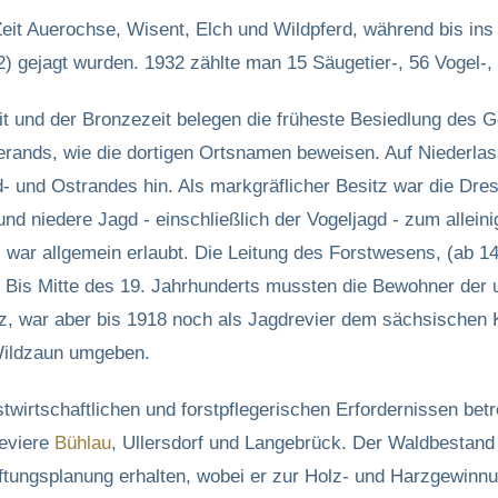
 Zeit Auerochse, Wisent, Elch und Wildpferd, während bis in
) gejagt wurden. 1932 zählte man 15 Säugetier-, 56 Vogel-, 
 und der Bronzezeit belegen die früheste Besiedlung des Geb
erands, wie die dortigen Ortsnamen beweisen. Auf Niederla
 und Ostrandes hin. Als markgräflicher Besitz war die Dre
und niedere Jagd - einschließlich der Vogeljagd - zum allei
ei war allgemein erlaubt. Die Leitung des Forstwesens, (ab 1
Bis Mitte des 19. Jahrhunderts mussten die Bewohner der u
z, war aber bis 1918 noch als Jagdrevier dem sächsischen 
Wildzaun umgeben.
rstwirtschaftlichen und forstpflegerischen Erfordernissen be
Reviere
Bühlau
, Ullersdorf und Langebrück. Der Waldbestand
ftungsplanung erhalten, wobei er zur Holz- und Harzgewinnu