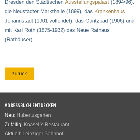
Dresden den Städtischen
Ausstellungspalast
(1894/96),
die Neustädter Markthalle (1899), das
Krankenhaus
Johannstadt (1901 vollendet), das Güntzbad (1906) und
mit Karl Roth (1875-1932) das Neue Rathaus
(Rathäuser).
zurück
ADRESSBUCH ENTDECKEN
Neu:
Hubertusgarten
Zufällig:
Knäsel´s Restaurant
Aktuell:
Leipziger Bahnhof