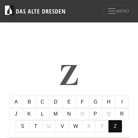
DAS ALTE DRESDEN
MENÜ
Z
A
B
C
D
E
F
G
H
I
J
K
L
M
N
O
P
Q
R
S
T
U
V
W
X
Y
Z