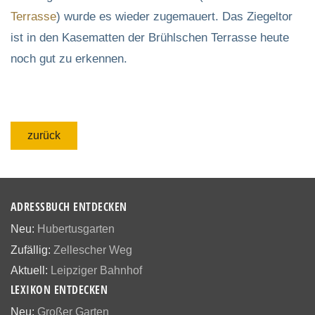
Terrasse
) wurde es wieder zugemauert. Das Ziegeltor
ist in den Kasematten der Brühlschen Terrasse heute
noch gut zu erkennen.
zurück
ADRESSBUCH ENTDECKEN
Neu:
Hubertusgarten
Zufällig:
Zellescher Weg
Aktuell:
Leipziger Bahnhof
LEXIKON ENTDECKEN
Neu:
Großer Garten