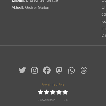
Zufällig:
Blasewitzer Straße
Qu
Aktuell:
Großer Garten
Ch
dd
Ko
Im
Da
Bewerte diese Seite
0
Bewertungen
0
%