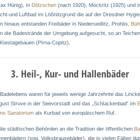
ax Hünig), in
Dölzschen
(nach 1920), Mockritz (1925) und 
icht-und Luftbad im Lößnitzgrund die auf der Dresdner Hygi
 hinaus entstanden Freibäder in Niedersedlitz, Prohlis,
Büh
n die Badestrände der Umgebung aufgesucht, so an Teichen 
iestagebauen (Pirna-Copitz).
3. Heil-, Kur- und Hallenbäder
 Badelebens waren für jeweils wenige Jahrzehnte das Lincke
gust Struve in der Seevorstadt und das „Schlackenbad“ im
E
ns Sanatorium
als Kurbad von europäischem Ruf.
e städtischen Behörden an die Tradition der öffentlichen
Ba
nnenbädern (sog. Volksbrausebäder), die in vielen Fällen d