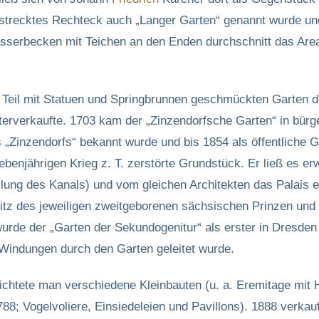
estrecktes Rechteck auch „Langer Garten“ genannt wurde und 
serbecken mit Teichen an den Enden durchschnitt das Areal
n Teil mit Statuen und Springbrunnen geschmückten Garten
iterverkaufte. 1703 kam der „Zinzendorfsche Garten“ in bürge
 „Zinzendorfs“ bekannt wurde und bis 1854 als öffentliche 
benjährigen Krieg z. T. zerstörte Grundstück. Er ließ es er
llung des Kanals) und vom gleichen Architekten das Palais 
itz des jeweiligen zweitgeborenen sächsischen Prinzen un
 wurde der „Garten der Sekundogenitur“ als erster in Dresd
 Windungen durch den Garten geleitet wurde.
htete man verschiedene Kleinbauten (u. a. Eremitage mit H
88; Vogelvoliere, Einsiedeleien und Pavillons). 1888 verk