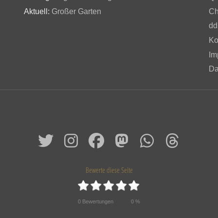
Aktuell:
Großer Garten
Ch
dd
Ko
Im
Da
Bewerte diese Seite
0
Bewertungen
0
%