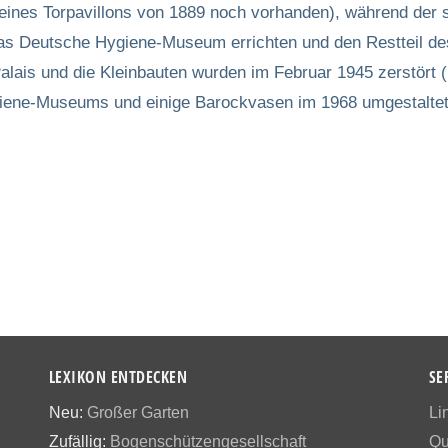
 eines Torpavillons von 1889 noch vorhanden), während der 
 das Deutsche Hygiene-Museum errichten und den Restteil d
lais und die Kleinbauten wurden im Februar 1945 zerstört 
giene-Museums und einige Barockvasen im 1968 umgestaltete
LEXIKON ENTDECKEN
SE
Neu:
Großer Garten
Li
Zufällig:
Bogenschützengesellschaft
Qu