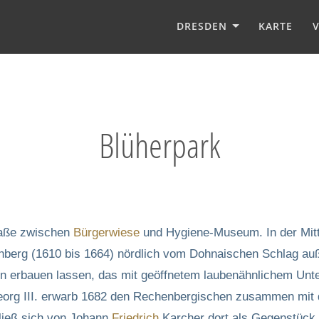
DRESDEN
KARTE
Blüherpark
raße zwischen
Bürgerwiese
und Hygiene-Museum. In der Mitt
berg (1610 bis 1664) nördlich vom Dohnaischen Schlag auß
in erbauen lassen, das mit geöffnetem laubenähnlichem Un
 Georg III. erwarb 1682 den Rechenbergischen zusammen mi
ließ sich von Johann
Friedrich
Karcher dort als Gegenstück