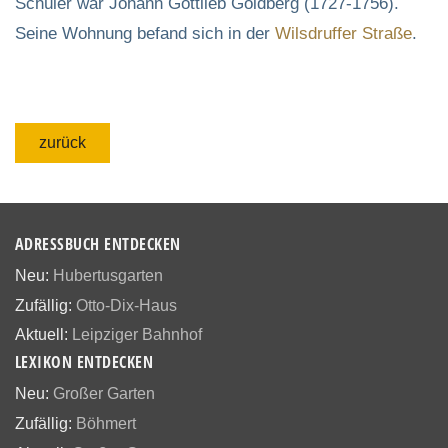
Schüler war Johann Gottlieb Goldberg (1727-1756).
Seine Wohnung befand sich in der
Wilsdruffer Straße
.
zurück
ADRESSBUCH ENTDECKEN
Neu:
Hubertusgarten
Zufällig:
Otto-Dix-Haus
Aktuell:
Leipziger Bahnhof
LEXIKON ENTDECKEN
Neu:
Großer Garten
Zufällig:
Böhmert