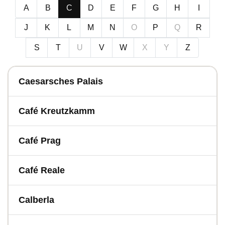
A
B
C
D
E
F
G
H
I
J
K
L
M
N
O
P
Q
R
S
T
U
V
W
X
Y
Z
Caesarsches Palais
Café Kreutzkamm
Café Prag
Café Reale
Calberla