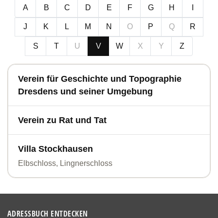
A
B
C
D
E
F
G
H
I
J
K
L
M
N
O
P
Q
R
S
T
U
V
W
X
Y
Z
Verein für Geschichte und Topographie
Dresdens und seiner Umgebung
Verein zu Rat und Tat
Villa Stockhausen
Elbschloss, Lingnerschloss
ADRESSBUCH ENTDECKEN