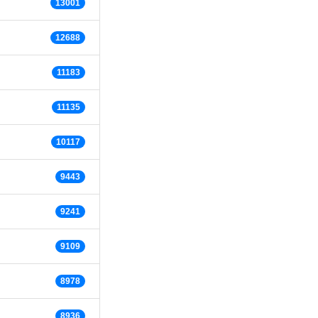
13001
12688
11183
11135
10117
9443
9241
9109
8978
8936