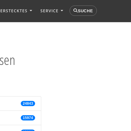
VERSTECKTES
SERVICE
SUCHE
ssen
24843
15974