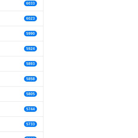
6033
6023
5990
5924
5893
5858
5805
5744
5733