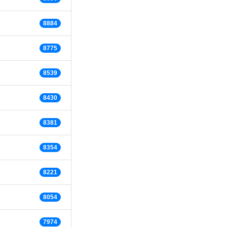
8884
8775
8539
8430
8381
8354
8221
8054
7974