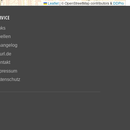
Leaflet
|
© OpenStreetMap contributors &
DDPro
RVICE
nks
ellen
angelog
url.de
ntakt
pressum
tenschutz