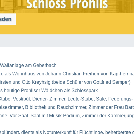
Schloss Prohlis
esden
t Wallanlage am Geberbach
ce als Wohnhaus von Johann Christian Freiherr von Kap-herr n
irsten und Otto Kreyhsig (beide Schüler von Gottfried Semper)
as heutige Prohliser Wäldchen als Schlosspark
Stube, Vestibül, Diener- Zimmer, Leute-Stube, Safe, Feuerungs-
isezimmer, Bibliothek und Rauchzimmer, Zimmer der Frau Baro
ne, Vor-Saal, Saal mit Musik-Podium, Zimmer der Kammerjung
plündert, diente als Notunterkunft für Flüchtlinge, beherbergte 