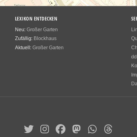
LEXIKON ENTDECKEN
SE
Neu:
Großer Garten
Li
Zufällig:
Blockhaus
Qu
Aktuell:
Großer Garten
Ch
dd
Ko
Im
Da