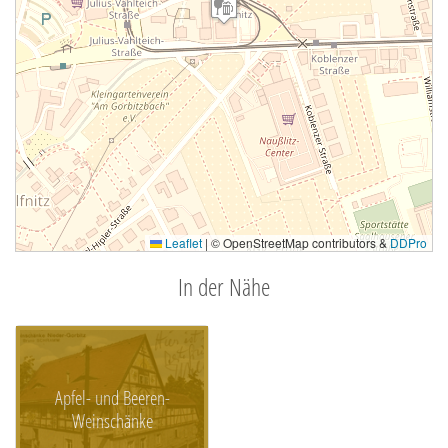
Leaflet
|
© OpenStreetMap contributors &
DDPro
In der Nähe
Apfel- und Beeren-
Weinschänke