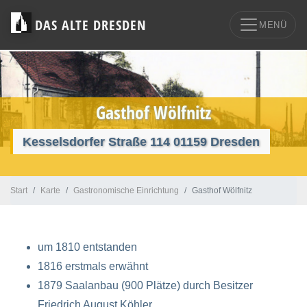
DAS ALTE DRESDEN
MENÜ
Gasthof Wölfnitz
Kesselsdorfer Straße 114 01159 Dresden
Start
Karte
Gastronomische Einrichtung
Gasthof Wölfnitz
um 1810 entstanden
1816 erstmals erwähnt
1879 Saalanbau (900 Plätze) durch Besitzer
Friedrich August Köhler