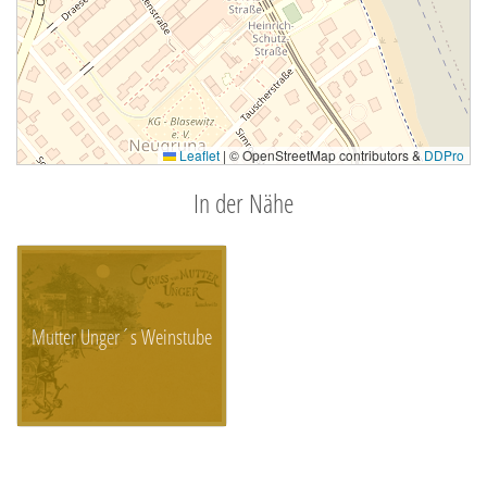
Leaflet
|
© OpenStreetMap contributors &
DDPro
In der Nähe
Mutter Unger´s Weinstube