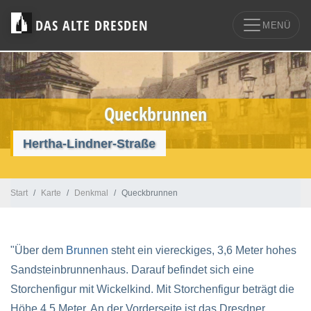
DAS ALTE DRESDEN
MENÜ
Queckbrunnen
Hertha-Lindner-Straße
Start
Karte
Denkmal
Queckbrunnen
"Über dem
Brunnen
steht ein viereckiges, 3,6 Meter hohes
Sandsteinbrunnenhaus. Darauf befindet sich eine
Storchenfigur mit Wickelkind. Mit Storchenfigur beträgt die
Höhe 4,5 Meter. An der Vorderseite ist das Dresdner