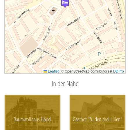
Leaflet
|
© OpenStreetMap contributors &
DDPro
In der Nähe
Baumwollhaus Hänel
Gasthof "Zu den drei Lilien"