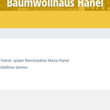
Baumwollhaus Hänel
 Hänel, später Bernhardine Maria Hänel
erbefilme drehen