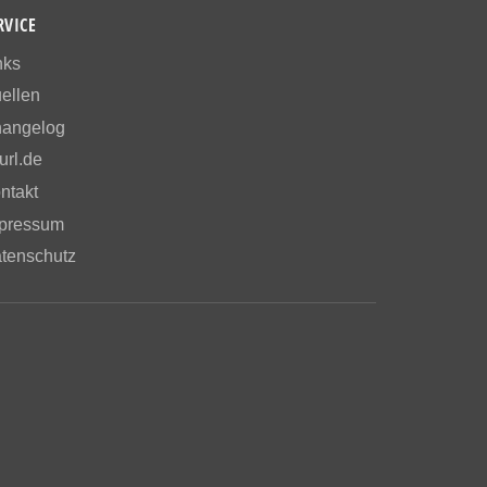
RVICE
nks
ellen
angelog
url.de
ntakt
pressum
tenschutz