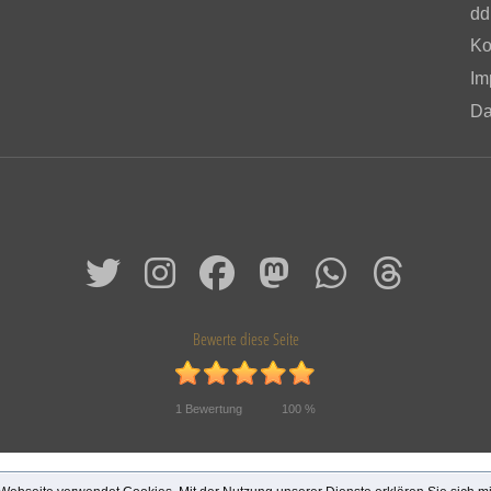
dd
Ko
Im
Da
Bewerte diese Seite
1
Bewertung
100
%
© 2026 Das alte Dresden