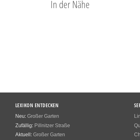
In der Nähe
LEXIKON ENTDECKEN
SE
Neu:
Großer Garten
Li
Zufällig:
Pillnitzer Straße
Qu
Aktuell:
Großer Garten
Ch