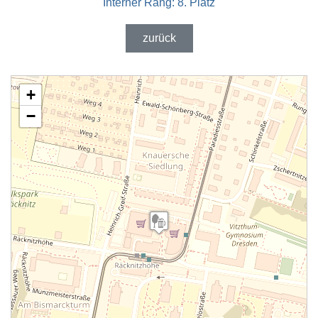
Interner Rang:
8. Platz
zurück
+
−