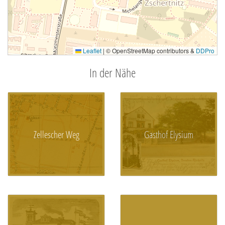
Leaflet
|
© OpenStreetMap contributors &
DDPro
In der Nähe
Zellescher Weg
Gasthof Elysium