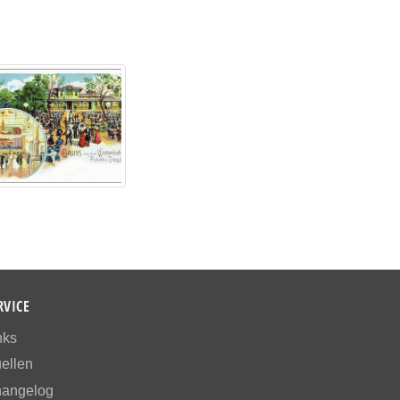
RVICE
nks
ellen
angelog