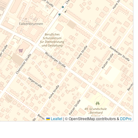
Leaflet
|
© OpenStreetMap contributors &
DDPro