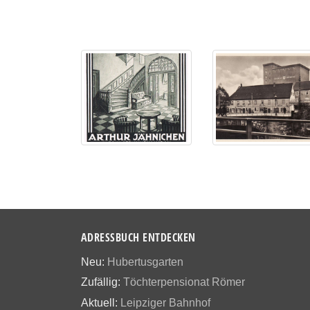
ADRESSBUCH ENTDECKEN
Neu:
Hubertusgarten
Zufällig:
Töchterpensionat Römer
Aktuell:
Leipziger Bahnhof