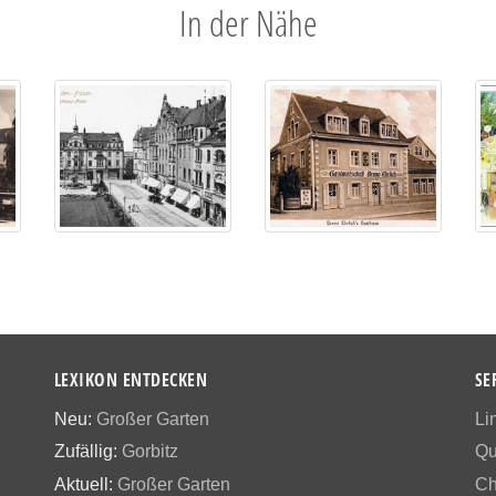
In der Nähe
LEXIKON ENTDECKEN
SE
Neu:
Großer Garten
Li
Zufällig:
Gorbitz
Qu
Aktuell:
Großer Garten
Ch