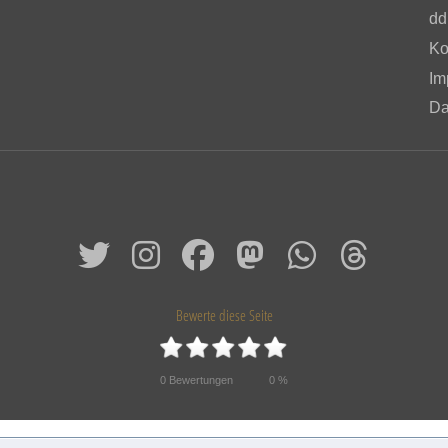
dd
Ko
Im
Da
Bewerte diese Seite
0
Bewertungen
0
%
© 2026 Das alte Dresden