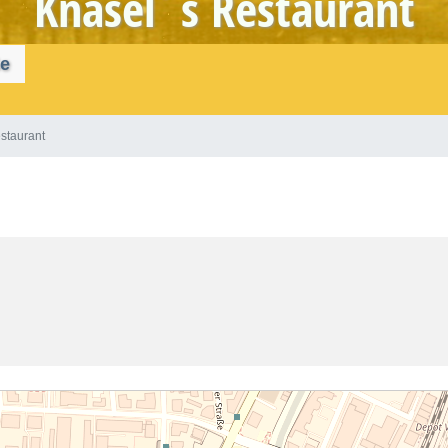
Knäsel´s Restaurant
ße
staurant