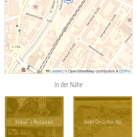
Leaflet
|
© OpenStreetMap contributors &
DDPro
In der Nähe
Knäsel´s Restaurant
Hotel Deutscher Hof