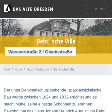
DAS ALTE DRESDEN
MENÜ
Behr´sche Villa
Wasserstraße 2 / Glacisstraße
Start
Karte
Haus / Gebäude
Behr´sche Villa
Der unter Denkmalschutz stehende, spätklassizistische
Bau wurde zwischen 1824 und 1832 errichtet und es
macht Mühe, seine einstige Schönheit zu erahnen.
Bewohnt hat das Haus Johann Heinrich August von Behr