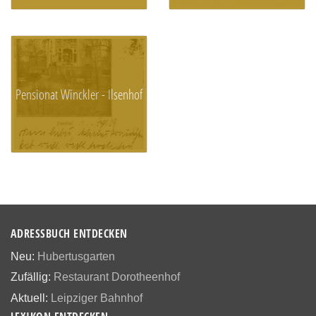
Pensionat Winckler - Ilsenhof
ADRESSBUCH ENTDECKEN
Neu:
Hubertusgarten
Zufällig:
Restaurant Dorotheenhof
Aktuell:
Leipziger Bahnhof