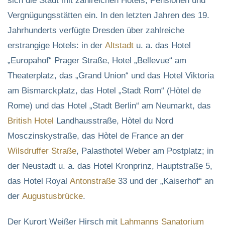
sich die Stadt mit zahlreichen Hotels, Pensionen und
Vergnügungsstätten ein. In den letzten Jahren des 19.
Jahrhunderts verfügte Dresden über zahlreiche
erstrangige Hotels: in der
Altstadt
u. a. das Hotel
„Europahof“ Prager Straße, Hotel „Bellevue“ am
Theaterplatz, das „Grand Union“ und das Hotel Viktoria
am Bismarckplatz, das Hotel „Stadt Rom“ (Hòtel de
Rome) und das Hotel „Stadt Berlin“ am Neumarkt, das
British Hotel
Landhausstraße, Hòtel du Nord
Mosczinskystraße, das Hòtel de France an der
Wilsdruffer Straße
, Palasthotel Weber am Postplatz; in
der Neustadt u. a. das Hotel Kronprinz, Hauptstraße 5,
das Hotel Royal
Antonstraße
33 und der „Kaiserhof“ an
der
Augustusbrücke
.
Der Kurort Weißer Hirsch mit
Lahmanns Sanatorium