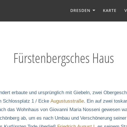
DRESDEN
KARTE
Fürstenbergsches Haus
undert erbaute und ursprünglich mit Giebeln, zwei Oberges
m Schlossplatz 1 / Ecke
Augustusstraße
. Ein auf zwei tosk
uch das Wohnhaus von Giovanni Maria Nosseni gewesen war,
chönberg ab, um es nach Umbau und Verschönerung seiner 
s Kurfürsten Tode überließ
Friedrich August I.
es seinem Sta