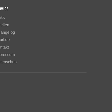
RVICE
nks
ellen
angelog
url.de
ntakt
pressum
tenschutz