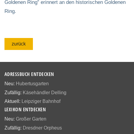
Goldenen Ring” erinnert an den historischen Goldenen
Ring.
zurück
ADRESSBUCH ENTDECKEN
Neu:
Hubertusgarten
Zufällig:
Käsehändler Delling
Aktuell:
Leipziger Bahnhof
LEXIKON ENTDECKEN
Neu:
Großer Garten
Zufällig:
Dresdner Orpheus