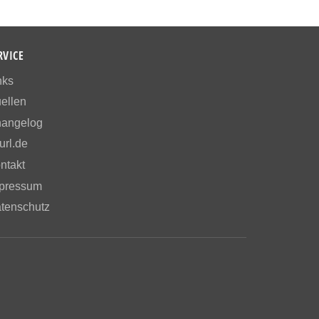
RVICE
nks
ellen
angelog
url.de
ntakt
pressum
tenschutz