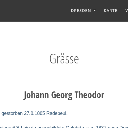
DRESDEN
KARTE
Grässe
Johann Georg Theodor
, gestorben 27.8.1885 Radebeul.
versität Leipzig ausgebildete Gelehrte kam 1837 nach Dres