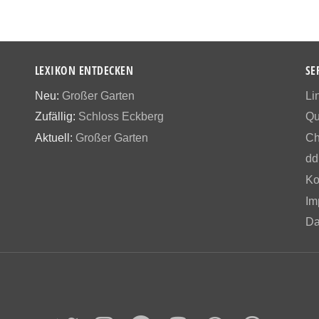
LEXIKON ENTDECKEN
SE
Neu:
Großer Garten
Li
Zufällig:
Schloss Eckberg
Qu
Aktuell:
Großer Garten
Ch
dd
Ko
Im
Da