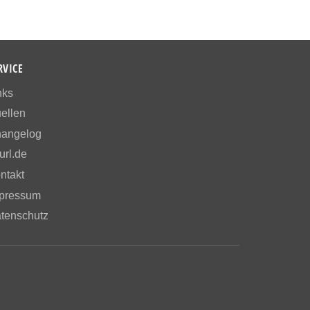
RVICE
nks
ellen
angelog
url.de
ntakt
pressum
tenschutz