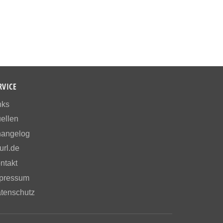
RVICE
nks
ellen
angelog
url.de
ntakt
pressum
tenschutz