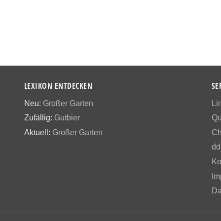
LEXIKON ENTDECKEN
SE
Neu:
Großer Garten
Li
Zufällig:
Gutbier
Qu
Aktuell:
Großer Garten
Ch
dd
Ko
Im
Da