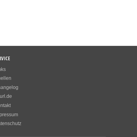
RVICE
nks
ellen
angelog
url.de
ntakt
pressum
tenschutz