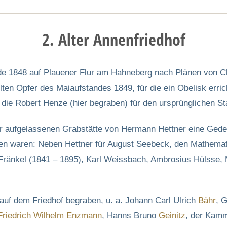
2. Alter Annenfriedhof
 1848 auf Plauener Flur am Hahneberg nach Plänen von Chri
hlten Opfer des Maiaufstandes 1849, für die ein Obelisk er
, die Robert Henze (hier begraben) für den ursprünglichen S
der aufgelassenen Grabstätte von Hermann Hettner eine Gede
ren waren: Neben Hettner für August Seebeck, den Mathemat
Fränkel (1841 – 1895), Karl Weissbach, Ambrosius Hülsse,
auf dem Friedhof begraben, u. a. Johann Carl Ulrich
Bähr
, 
Friedrich Wilhelm
Enzmann
, Hanns Bruno
Geinitz
, der Kamm