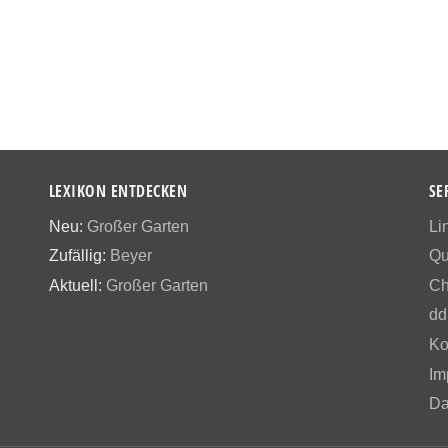
LEXIKON ENTDECKEN
SE
Neu:
Großer Garten
Li
Zufällig:
Beyer
Qu
Aktuell:
Großer Garten
Ch
dd
Ko
Im
Da