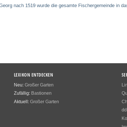
 Georg nach 1519 wurde die gesamte Fischergemeinde in das
LEXIKON ENTDECKEN
SE
Neu:
Großer Garten
Li
Zufällig:
Bastionen
Qu
Aktuell:
Großer Garten
Ch
dd
Ko
Im