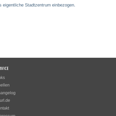
 eigentliche Stadtzentrum einbezogen.
RVICE
nks
ellen
angelog
url.de
ntakt
pressum