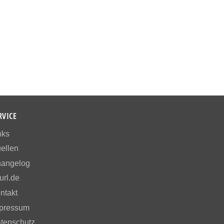
RVICE
nks
ellen
angelog
url.de
ntakt
pressum
tenschutz