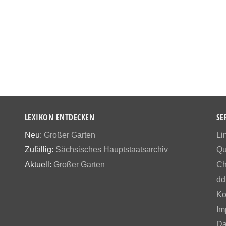
LEXIKON ENTDECKEN
SE
Neu:
Großer Garten
Li
Zufällig:
Sächsisches Hauptstaatsarchiv
Qu
Aktuell:
Großer Garten
Ch
dd
Ko
Im
Da