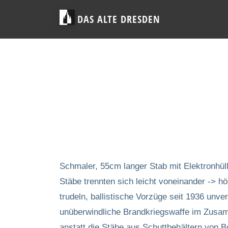
DAS ALTE DRESDEN
Schmaler, 55cm langer Stab mit Elektronhül
Stäbe trennten sich leicht voneinander -> h
trudeln, ballistische Vorzüge seit 1936 unve
unüberwindliche Brandkriegswaffe im Zusa
anstatt die Stäbe aus Schuttbehältern von Bo