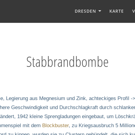
DRESDEN
KARTE
Stabbrandbombe
le, Legierung aus Megnesium und Zink, achteckiges Profil -
öhere Geschwindigkeit und Durchschlagkraft durch schlanker
rändert, 1942 kleine Sprengladungen eingebaut, um Löschkräf
mmenspiel mit dem
Blockbuster
, zu Kriegsausbruch 5 Millio
rd zu kippen, wurden sie zu Clustern gebündelt, die sich kurz