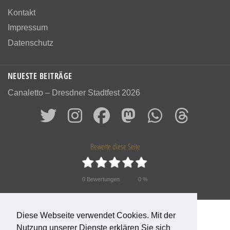
Kontakt
Impressum
Datenschutz
NEUESTE BEITRÄGE
Canaletto – Dresdner Stadtfest 2026
Bewerte diese Seite
0
Bewertungen
0
%
© 2026 Das alte Dresden
Diese Webseite verwendet Cookies. Mit der
Nutzung unserer Dienste erklären Sie sich