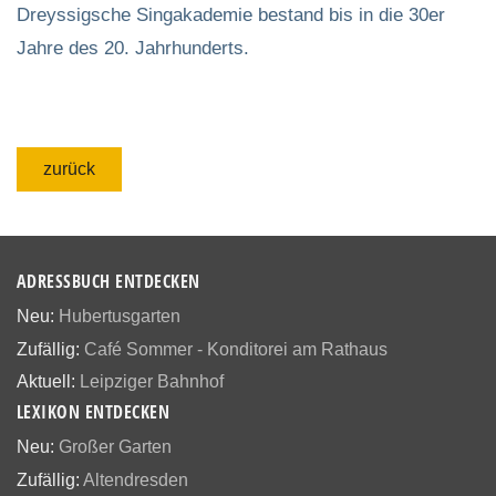
Dreyssigsche Singakademie bestand bis in die 30er
Jahre des 20. Jahrhunderts.
zurück
ADRESSBUCH ENTDECKEN
Neu:
Hubertusgarten
Zufällig:
Café Sommer - Konditorei am Rathaus
Aktuell:
Leipziger Bahnhof
LEXIKON ENTDECKEN
Neu:
Großer Garten
Zufällig:
Altendresden