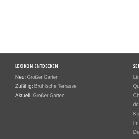
LEXIKON ENTDECKEN
SE
Neu:
Großer Garten
Li
Zufällig:
Brühlsche Terrasse
Qu
Aktuell:
Großer Garten
Ch
dd
Ko
Im
Da