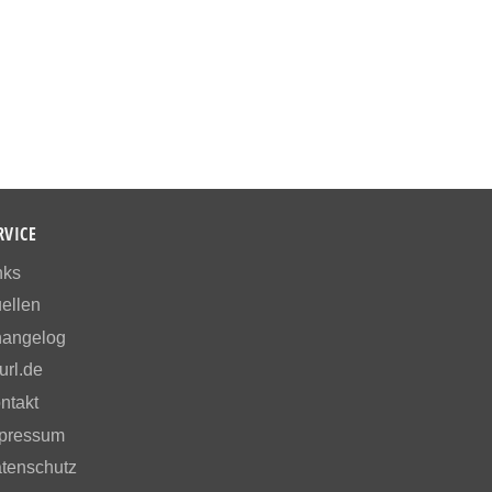
RVICE
nks
ellen
angelog
url.de
ntakt
pressum
tenschutz