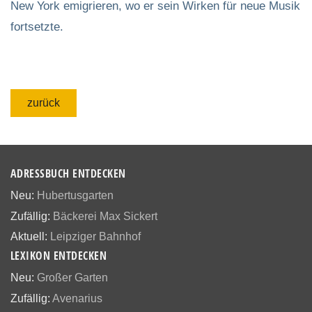
New York emigrieren, wo er sein Wirken für neue Musik
fortsetzte.
zurück
ADRESSBUCH ENTDECKEN
Neu:
Hubertusgarten
Zufällig:
Bäckerei Max Sickert
Aktuell:
Leipziger Bahnhof
LEXIKON ENTDECKEN
Neu:
Großer Garten
Zufällig:
Avenarius