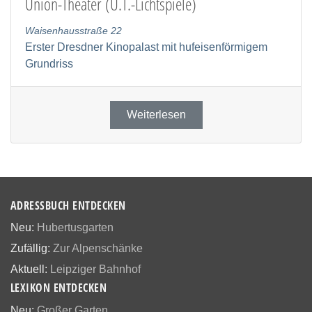
Union-Theater (U.T.-Lichtspiele)
Waisenhausstraße 22
Erster Dresdner Kinopalast mit hufeisenförmigem
Grundriss
Weiterlesen
ADRESSBUCH ENTDECKEN
Neu:
Hubertusgarten
Zufällig:
Zur Alpenschänke
Aktuell:
Leipziger Bahnhof
LEXIKON ENTDECKEN
Neu:
Großer Garten