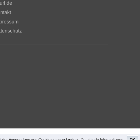
url.de
ntakt
pressum
tenschutz
mit der Verwendung von Cookies einverstanden.
Detaillierte Informationen.
OK