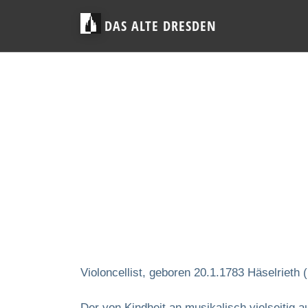
DAS ALTE DRESDEN
Violoncellist, geboren 20.1.1783 Häselrieth
Der von Kindheit an musikalisch vielseitig 