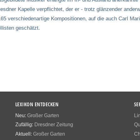
dner Kapelle verpflichtet, der er - trotz glänzender anderwe
wa 165 verschiedenartige Kompositionen, auf die auch Carl Ma
listen geschätzt.
LEXIKON ENTDECKEN
SE
Neu:
Großer Garten
Li
Zufällig:
Dresdner Zeitung
Qu
Aktuell:
Großer Garten
Ch