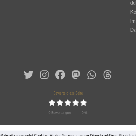
dd
Ko
Im
Da
Bewerte diese Seite
0
Bewertungen
0
%
© 2026 Das alte Dresden
Webseite verwendet Cookies. Mit der Nutzung unserer Dienste erklären Sie sich 