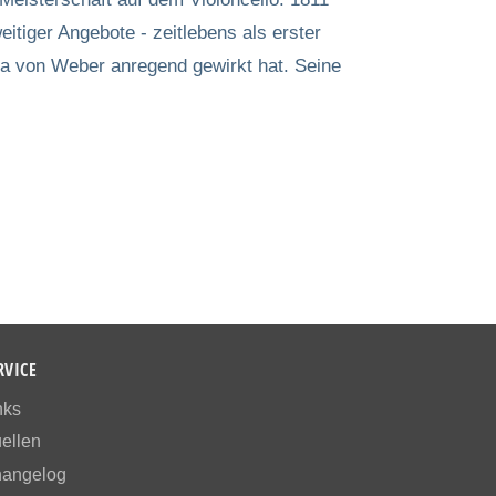
itiger Angebote - zeitlebens als erster
ria von Weber anregend gewirkt hat. Seine
RVICE
nks
ellen
angelog