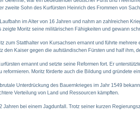
er Gelehrte, war ein bedeutender deutscher Fürst und Heerführ
der zweite Sohn des Kurfürsten Heinrich des Frommen von Sach
Laufbahn im Alter von 16 Jahren und nahm an zahlreichen Krieg
eigte Moritz seine militärischen Fähigkeiten und gewann schne
 zum Statthalter von Kursachsen ernannt und führte mehrere e
itz den Kaiser gegen die aufständischen Fürsten und half ihm, d
fürsten ernannt und setzte seine Reformen fort. Er unterstützte
reformieren. Moritz förderte auch die Bildung und gründete eine
brutale Unterdrückung des Bauernkrieges im Jahr 1549 bekannt,
chtere Verteilung von Land und Ressourcen kämpften.
32 Jahren bei einem Jagdunfall. Trotz seiner kurzen Regierungsze