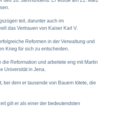
er des 16. Jahrhunderts. Er wurde am 21. März
sen.
szügen teil, darunter auch im
ll das Vertrauen von Kaiser Karl V.
rfolgreiche Reformen in der Verwaltung und
en Krieg für sich zu entscheiden.
 die Reformation und arbeitete eng mit Martin
 Universität in Jena.
 bei dem er tausende von Bauern tötete, die
it gilt er als einer der bedeutendsten