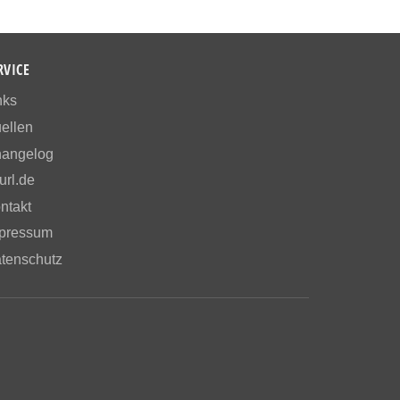
RVICE
nks
ellen
angelog
url.de
ntakt
pressum
tenschutz