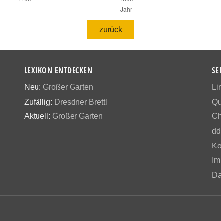
zurück
LEXIKON ENTDECKEN
SE
Neu:
Großer Garten
Li
Zufällig:
Dresdner Brettl
Qu
Aktuell:
Großer Garten
Ch
dd
Ko
Im
Da