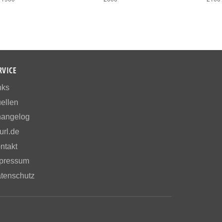
RVICE
nks
ellen
angelog
url.de
ntakt
pressum
tenschutz