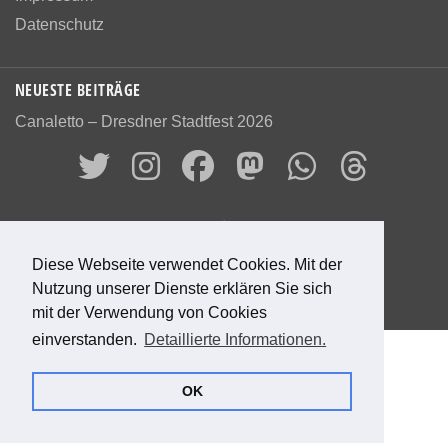
Datenschutz
NEUESTE BEITRÄGE
Canaletto – Dresdner Stadtfest 2026
Bewerte diese Seite
Diese Webseite verwendet Cookies. Mit der
Nutzung unserer Dienste erklären Sie sich
0
Bewertungen
0
%
mit der Verwendung von Cookies
einverstanden.
Detaillierte Informationen.
© 2026 Das alte Dresden
OK